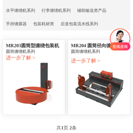
水平缠绕机系列
行李缠绕机系列
辅助输送类产品
手持缠膜器
包装耗材类
后道包装流水线系列
MR203圆筒型缠绕包装机
MR204 圆筒径向缠绕包装
圆筒缠绕机系列
机
圆筒缠绕机系列
进一步了解 >
进一步了解 >
共
1
页
2
条