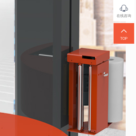
在线咨询
TOP