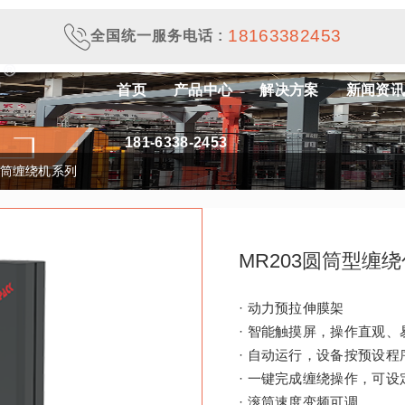
18163382453
全国统一服务电话
:
首页
产品中心
解决方案
新闻资讯
181-6338-2453
筒缠绕机系列
MR203圆筒型缠
· 动力预拉伸膜架
· 智能触摸屏，操作直观、
· 自动运行，设备按预设
· 一键完成缠绕操作，可
· 滚筒速度变频可调