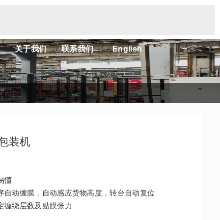
关于我们
联系我们
English
绕包装机
易懂
程序自动缠膜，自动感应货物高度，转台自动复位
设定缠绕层数及贴膜张力