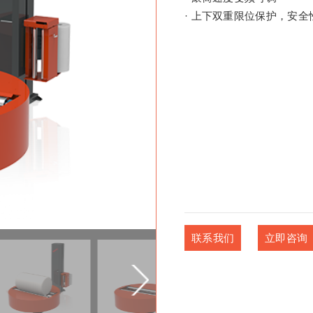
· 上下双重限位保护，安全
联系我们
立即咨询