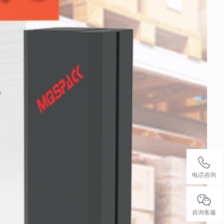
电话咨询
咨询客服