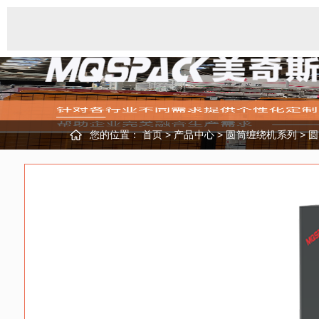
您的位置：
首页
>
产品中心
>
圆筒缠绕机系列
>
圆