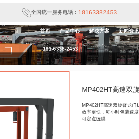
18163382453
全国统一服务电话
:
首页
产品中心
解决方案
新闻资讯
181-6338-2453
MP402HT高速双
MP402HT高速双旋臂龙门
效率更快，每小时包装速度
可定点缠膜