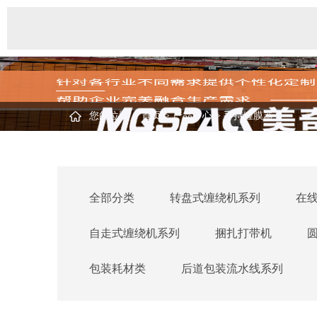
您的位置：
首页
>
产品中心
>
手持缠膜器
全部分类
转盘式缠绕机系列
在
自走式缠绕机系列
捆扎打带机
包装耗材类
后道包装流水线系列