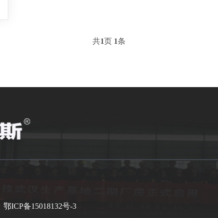
共
1
页
1
条
有
鄂ICP备15018132号-3