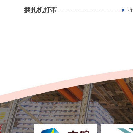
捆扎机打带
行